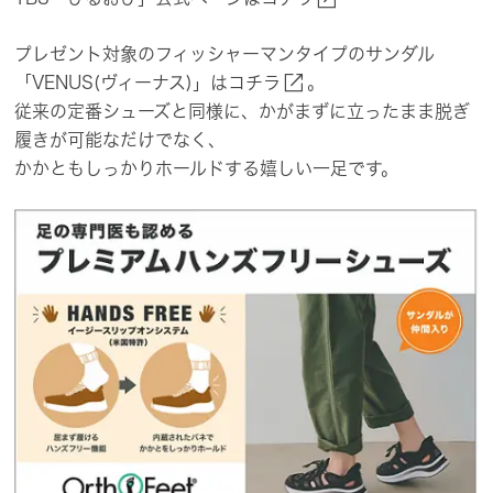
プレゼント対象の​フィッシャーマンタイプの​サンダル​
open_in_new
「VENUS(ヴィーナス)」は
​コチラ
。
従来の​定番シューズと​同様に、​かが​まずに​立ったまま​脱ぎ​
履きが​可能なだけでなく、
かかともしっかり​ホールドする​嬉しい​一足です。​