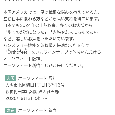
本国アメリカでは、​足の​繊細な​悩みを​抱えている方、
立ち仕事に​携わる​方などから​高い​支持を​得ています。
日本でも​2024年の​上陸以来、​多くの​お客様から
「歩くのが​楽に​なった」​「家族や​友人に​も​勧めたい」
など、
嬉しい​お声を​いただいています。
ハンズフリー機能を​兼ね備え快適な​歩行を​促す
オーソフィート
「
Orthofeet
」を​フルラインナップで​体感いただける、
オーソフィート阪神、​
オーソフィート新宿へぜひご来店ください。
大阪
オーソフィート 阪神
大阪市北区梅田1丁目13番13号
阪神梅田本店3階 婦人靴売場
2025年9月3日(水) ​～
東京
オーソフィート 新宿