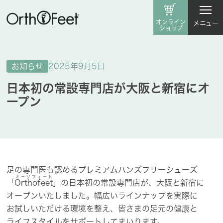
オンライン
メニュー
ショップ
お知らせ
2025年9月5日
日本初の常設専門店が大阪と新宿にオ
ープン
足の​専門医も​認める​プレミアムハンズフリーシューズ
オーソフィート
「
Orthofeet
」の​日本初の​常設専門店が、
大阪と​新宿に​
オープンいたしました。
幅​広い​ラインナップを​実際に​
お試しいただける​環境を​整え、
皆さまの​足元の​健康と​
ライフスタイルを​サポートして​まいります。